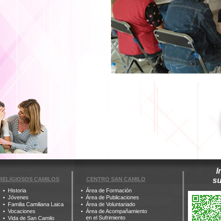
I
RELIGIOSOS CAMILOS
CENTRO SAN CAMILO
s
Historia
Área de Formación
Jóvenes
Área de Publicaciones
Familia Camiliana Laica
Área de Voluntariado
Vocaciones
Área de Acompañamiento
en el Sufrimiento
Vida de San Camilo