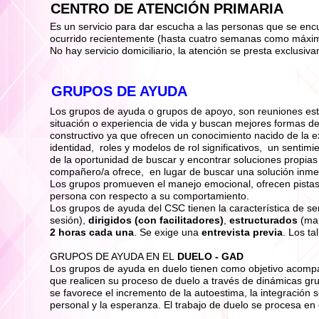
CENTRO DE ATENCIÓN PRIMARIA
Es un servicio para dar escucha a las personas que se enc
ocurrido recientemente (hasta cuatro semanas como máxim
No hay servicio domiciliario, la atención se presta exclusiv
GRUPOS DE AYUDA
Los grupos de ayuda o grupos de apoyo, son reuniones es
situación o experiencia de vida y buscan mejores formas d
constructivo ya que ofrecen un conocimiento nacido de la ex
identidad, roles y modelos de rol significativos, un sentim
de la oportunidad de buscar y encontrar soluciones propias
compañero/a ofrece, en lugar de buscar una solución inmed
Los grupos promueven el manejo emocional, ofrecen pistas 
persona con respecto a su comportamiento.
Los grupos de ayuda del CSC tienen la característica de s
sesión),
dirigidos (con facilitadores)
,
estructurados
(man
2 horas cada una
. Se exige una
entrevista previa
. Los ta
GRUPOS DE AYUDA EN EL
DUELO - GAD
Los grupos de ayuda en duelo tienen como objetivo acompa
que realicen su proceso de duelo a través de dinámicas gru
se favorece el incremento de la autoestima, la integración so
personal y la esperanza. El trabajo de duelo se procesa en