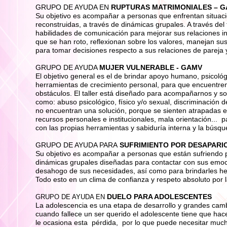
GRUPO DE AYUDA EN
RUPTURAS MATRIMONIALES – 
Su objetivo es acompañar a personas que enfrentan situació
reconstruidas, a través de dinámicas grupales. A través del
habilidades de comunicación para mejorar sus relaciones int
que se han roto, reflexionan sobre los valores, manejan su
para tomar decisiones respecto a sus relaciones de pareja y
GRUPO DE AYUDA
MUJER VULNERABLE - GAMV
El objetivo general es el de brindar apoyo humano, psicológ
herramientas de crecimiento personal, para que encuentren
obstáculos. El taller está diseñado para acompañarnos y so
como: abuso psicológico, físico y/o sexual, discriminación d
no encuentran una solución, porque se sienten atrapadas en
recursos personales e institucionales, mala orientación...
con las propias herramientas y sabiduría interna y la búsqu
GRUPO DE AYUDA PARA
SUFRIMIENTO POR DESAPARI
Su objetivo es acompañar a personas que están sufriendo p
dinámicas grupales diseñadas para contactar con sus emoc
desahogo de sus necesidades, así como para brindarles herr
Todo esto en un clima de confianza y respeto absoluto por la
DUELO PARA ADOLESCENTES
GRUPO DE AYUDA EN
La adolescencia es una etapa de desarrollo y grandes cambi
cuando fallece un ser querido el adolescente tiene que hace
le ocasiona esta pérdida, por lo que puede necesitar much