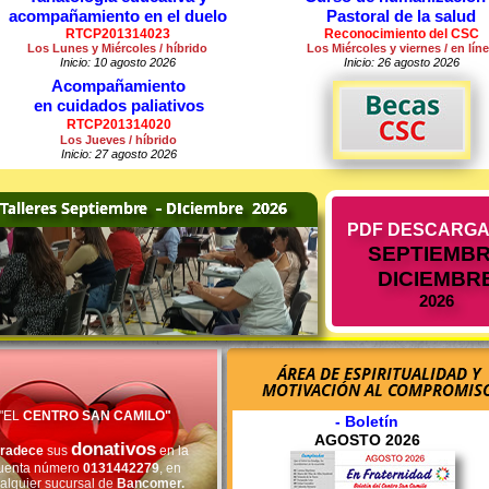
acompañamiento en el duelo
Pastoral de la salud
RTCP201314023
Reconocimiento del CSC
Los Lunes y Miércoles / híbrido
Los Miércoles y viernes / en lín
Inicio: 10 agosto 2026
Inicio: 26 agosto 2026
Acompañamiento
en cuidados paliativos
RTCP201314020
Los Jueves / híbrido
Inicio: 27 agosto 2026
PDF DESCARG
SEPTIEMB
DICIEMBR
2026
"EL
CENTRO SAN CAMILO"
- Boletín
AGOSTO 2026
donativos
radece
sus
en la
uenta número
0131442279
, en
alquier sucursal de
Bancomer.