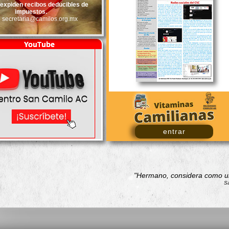
 expiden recibos deducibles de
impuestos.
secretaria@camilos.org.mx
entrar
"Hermano, considera como una
Sa