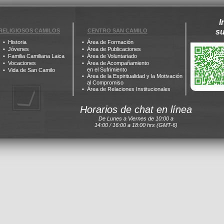
I
RELIGIOSOS CAMILOS
CENTRO SAN CAMILO
s
Historia
Área de Formación
Jóvenes
Área de Publicaciones
Familia Camiliana Laica
Área de Voluntariado
Vocaciones
Área de Acompañamiento
en el Sufrimiento
Vida de San Camilo
Área de la Espiritualidad y la Motivación
al Compromiso
Área de Relaciones Institucionales
Horarios de chat en línea
De Lunes a Viernes de 10:00 a
14:00 / 16:00 a 18:00 hrs (GMT-6)