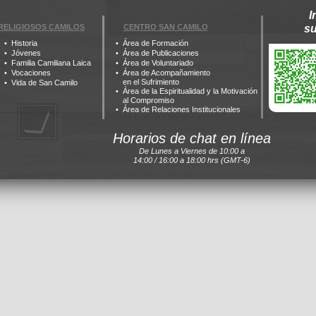
I
RELIGIOSOS CAMILOS
CENTRO SAN CAMILO
s
Historia
Área de Formación
Jóvenes
Área de Publicaciones
Familia Camiliana Laica
Área de Voluntariado
Vocaciones
Área de Acompañamiento
en el Sufrimiento
Vida de San Camilo
Área de la Espiritualidad y la Motivación
al Compromiso
Área de Relaciones Institucionales
Horarios de chat en línea
De Lunes a Viernes de 10:00 a
14:00 / 16:00 a 18:00 hrs (GMT-6)