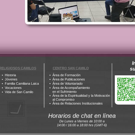
I
RELIGIOSOS CAMILOS
CENTRO SAN CAMILO
s
Historia
Área de Formación
Jóvenes
Área de Publicaciones
Familia Camiliana Laica
Área de Voluntariado
Vocaciones
Área de Acompañamiento
en el Sufrimiento
Vida de San Camilo
Área de la Espiritualidad y la Motivación
al Compromiso
Área de Relaciones Institucionales
Horarios de chat en línea
De Lunes a Viernes de 10:00 a
14:00 / 16:00 a 18:00 hrs (GMT-6)