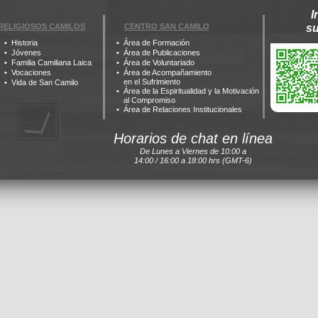
I
RELIGIOSOS CAMILOS
CENTRO SAN CAMILO
s
Historia
Área de Formación
Jóvenes
Área de Publicaciones
Familia Camiliana Laica
Área de Voluntariado
Vocaciones
Área de Acompañamiento
en el Sufrimiento
Vida de San Camilo
Área de la Espiritualidad y la Motivación
al Compromiso
Área de Relaciones Institucionales
Horarios de chat en línea
De Lunes a Viernes de 10:00 a
14:00 / 16:00 a 18:00 hrs (GMT-6)