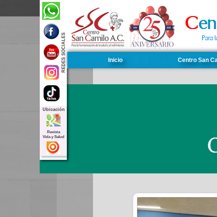
REDES SOCIALES
Inicio
Centro San C
Ubicación
Revista
Simpos
Vida y Salud