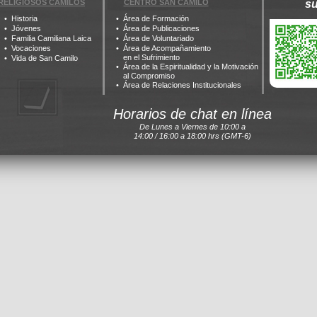
RELIGIOSOS CAMILOS
CENTRO SAN CAMILO
s
Historia
Área de Formación
Jóvenes
Área de Publicaciones
Familia Camiliana Laica
Área de Voluntariado
Vocaciones
Área de Acompañamiento
en el Sufrimiento
Vida de San Camilo
Área de la Espiritualidad y la Motivación
al Compromiso
Área de Relaciones Institucionales
Horarios de chat en línea
De Lunes a Viernes de 10:00 a
14:00 / 16:00 a 18:00 hrs (GMT-6)