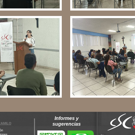
Informes y
CAMILO
sugerencias
ón
iones