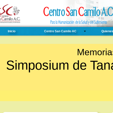
Inicio
Centro San Camilo AC
Quiene
Memoria
Mem
Simposium de Tana
Simposium de T