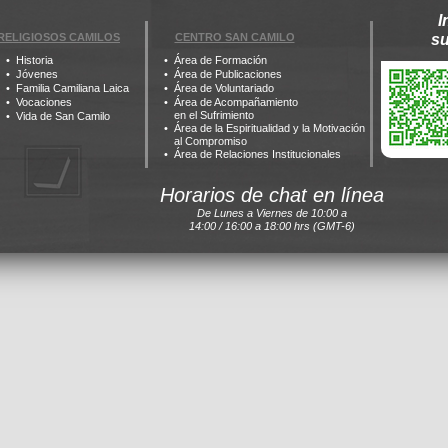
I
RELIGIOSOS CAMILOS
CENTRO SAN CAMILO
s
Historia
Área de Formación
Jóvenes
Área de Publicaciones
Familia Camiliana Laica
Área de Voluntariado
Vocaciones
Área de Acompañamiento
en el Sufrimiento
Vida de San Camilo
Área de la Espiritualidad y la Motivación
al Compromiso
Área de Relaciones Institucionales
Horarios de chat en línea
De Lunes a Viernes de 10:00 a
14:00 / 16:00 a 18:00 hrs (GMT-6)