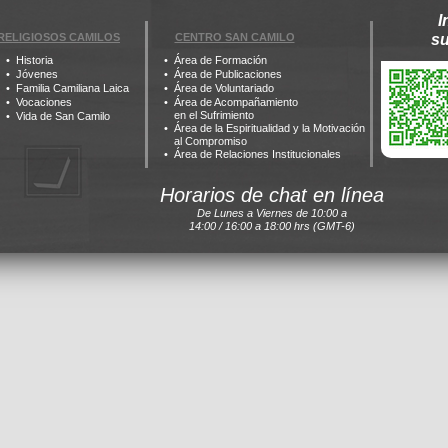
I
RELIGIOSOS CAMILOS
CENTRO SAN CAMILO
s
Historia
Área de Formación
Jóvenes
Área de Publicaciones
Familia Camiliana Laica
Área de Voluntariado
Vocaciones
Área de Acompañamiento
en el Sufrimiento
Vida de San Camilo
Área de la Espiritualidad y la Motivación
al Compromiso
Área de Relaciones Institucionales
Horarios de chat en línea
De Lunes a Viernes de 10:00 a
14:00 / 16:00 a 18:00 hrs (GMT-6)