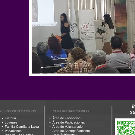
I
RELIGIOSOS CAMILOS
CENTRO SAN CAMILO
s
Historia
Área de Formación
Jóvenes
Área de Publicaciones
Familia Camiliana Laica
Área de Voluntariado
Vocaciones
Área de Acompañamiento
en el Sufrimiento