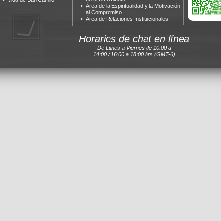
Vida de San Camilo
Área de la Espiritualidad y la Motivación
al Compromiso
Área de Relaciones Institucionales
Horarios de chat en línea
De Lunes a Viernes de 10:00 a
14:00 / 16:00 a 18:00 hrs (GMT-6)