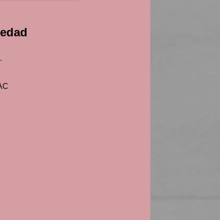
medad
.
 AC