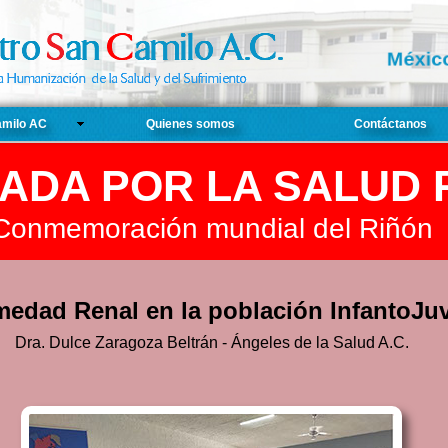
Méxic
amilo AC
Quienes somos
Contáctanos
NADA POR LA SALUD
Conmemoración mundial del Riñón
medad Renal en la población InfantoJuv
Dra. Dulce Zaragoza Beltrán -
Ángeles de la Salud A.C.