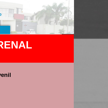
o
 RENAL
enil